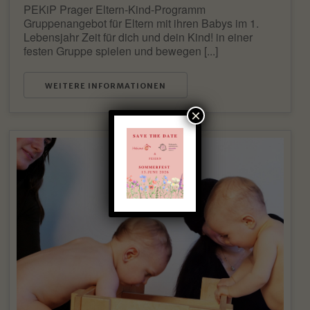
PEKiP Prager Eltern-Kind-Programm
Gruppenangebot für Eltern mit ihren Babys im 1.
Lebensjahr Zeit für dich und dein Kind! in einer
festen Gruppe spielen und bewegen [...]
WEITERE INFORMATIONEN
×