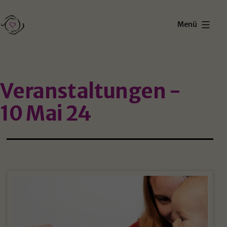
Zum
Inhalt
Menü
springen
Förderung
der
außerklinischen
Veranstaltungen -
Geburtshilfe
10 Mai 24
Koblenz
e.V.