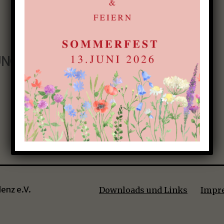
UNGEN
enz e.V.
Downloads und Links
Impr