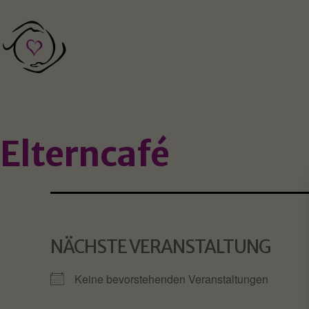
Zum
Inhalt
springen
Förderung
der
außerklinischen
Elterncafé
Geburtshilfe
Koblenz
e.V.
NÄCHSTE VERANSTALTUNG
Keine bevorstehenden Veranstaltungen