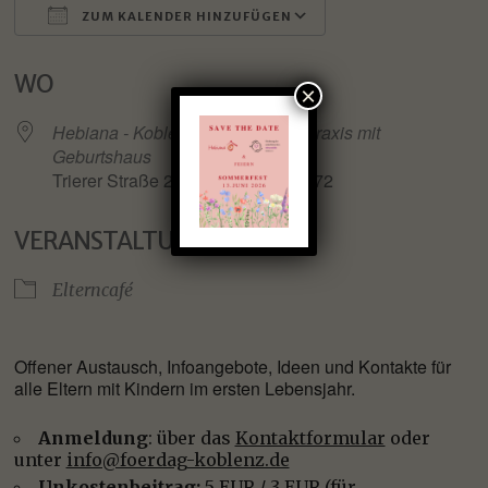
ZUM KALENDER HINZUFÜGEN
ICS herunterladen
Google Kalender
WO
×
Hebiana - Koblenzer Hebammenpraxis mit
Geburtshaus
Trierer Straße 285a, Koblenz, 56072
VERANSTALTUNGSTYP
Elterncafé
Offener Austausch, Infoangebote, Ideen und Kontakte für
alle Eltern mit Kindern im ersten Lebensjahr.
Anmeldung
: über das
Kontaktformular
oder
unter
info@foerdag-koblenz.de
Unkostenbeitrag:
5 EUR / 3 EUR (für