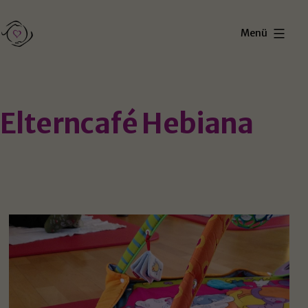
Zum
Inhalt
Menü
springen
Förderung
der
außerklinischen
Elterncafé Hebiana
Geburtshilfe
Koblenz
e.V.